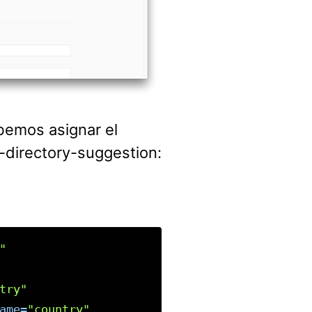
debemos asignar el
o-directory-suggestion:
"
try"
ame=
"country"