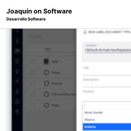
Skip
Skip
Skip
Joaquín on Software
to
to
to
Desarrollo Software
primary
content
footer
navigation