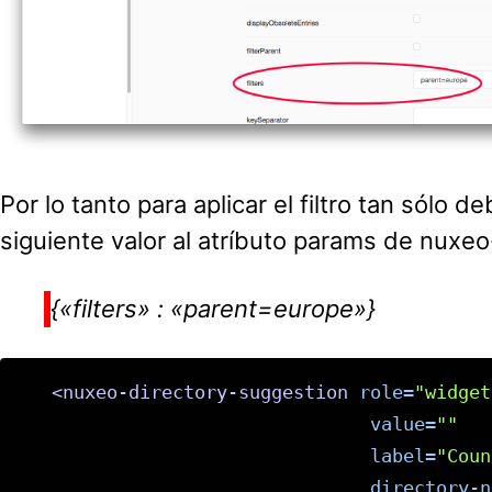
Por lo tanto para aplicar el filtro tan sólo 
siguiente valor al atríbuto params de nuxe
{«filters» : «parent=europe»}
<nuxeo-directory-suggestion
role=
"widget
value=
""
label=
"Coun
directory-n