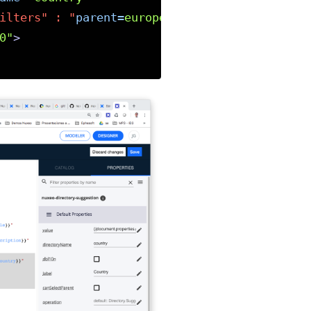
ilters"
:
"
parent=
europe"}"
0"
>