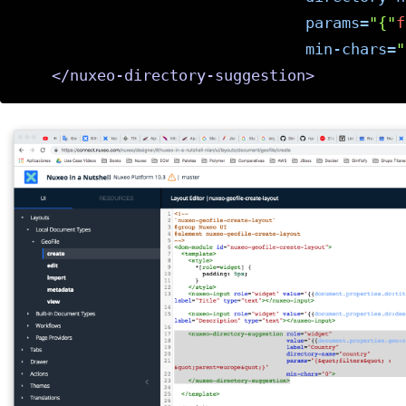
params=
"{"
f
min-chars=
"
</nuxeo-directory-suggestion>