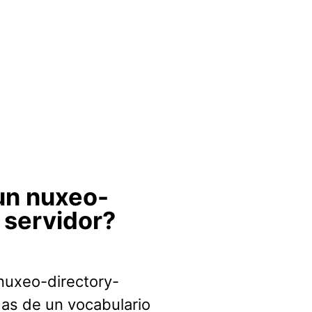
 un nuxeo-
 servidor?
 nuxeo-directory-
das de un vocabulario