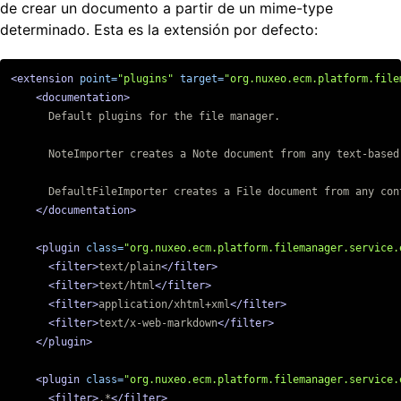
de crear un documento a partir de un mime-type
determinado. Esta es la extensión por defecto:
<extension
point=
"plugins"
target=
"org.nuxeo.ecm.platform.file
<documentation>
      Default plugins for the file manager.

      NoteImporter creates a Note document from any text-based 
      DefaultFileImporter creates a File document from any cont
</documentation>
<plugin
class=
"org.nuxeo.ecm.platform.filemanager.service.
<filter>
text/plain
</filter>
<filter>
text/html
</filter>
<filter>
application/xhtml+xml
</filter>
<filter>
text/x-web-markdown
</filter>
</plugin>
<plugin
class=
"org.nuxeo.ecm.platform.filemanager.service.
<filter>
.*
</filter>