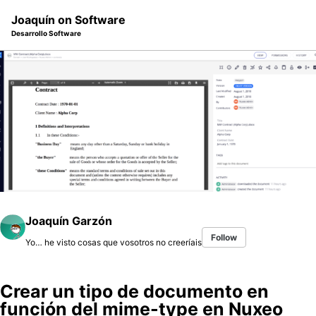
Skip
Skip
Skip
Joaquín on Software
to
to
to
Desarrollo Software
primary
content
footer
navigation
Joaquín Garzón
Follow
Yo… he visto cosas que vosotros no creeríais
Crear un tipo de documento en
función del mime-type en Nuxeo