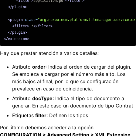
<filter>
application/pdf
</filter>
</plugin>
<plugin
class=
"org.nuxeo.ecm.platform.filemanager.service.ex
<filter>
.*
</filter>
</plugin>
</extension>
Hay que prestar atención a varios detalles:
Atributo
order
: Indica el orden de cargar del plugin.
Se empieza a cargar por el número más alto. Los
más bajos al final, por lo que su configuración
prevalece en caso de coincidencia.
Atributo
docType
: Indica el tipo de documento a
generar. En este caso un documento de tipo Contrat
Etiquetas
filter
: Definen los tipos
Por último debemos acceder a la opción
CONFIGURATION > Advanced Setting > XML Extension