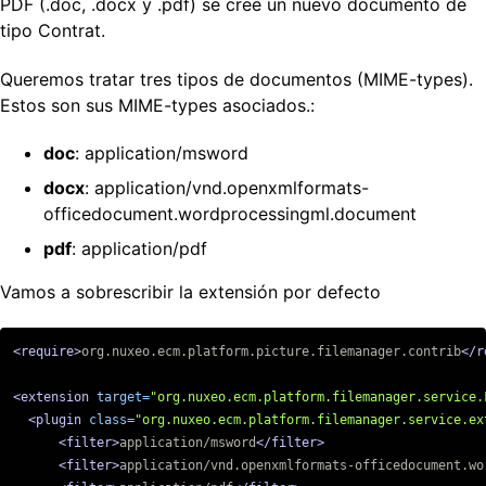
PDF (.doc, .docx y .pdf) se cree un nuevo documento de
tipo Contrat.
Queremos tratar tres tipos de documentos (MIME-types).
Estos son sus MIME-types asociados.:
doc
: application/msword
docx
: application/vnd.openxmlformats-
officedocument.wordprocessingml.document
pdf
: application/pdf
Vamos a sobrescribir la extensión por defecto
<require>
org.nuxeo.ecm.platform.picture.filemanager.contrib
</r
<extension
target=
"org.nuxeo.ecm.platform.filemanager.service.
<plugin
class=
"org.nuxeo.ecm.platform.filemanager.service.ex
<filter>
application/msword
</filter>
<filter>
application/vnd.openxmlformats-officedocument.wo