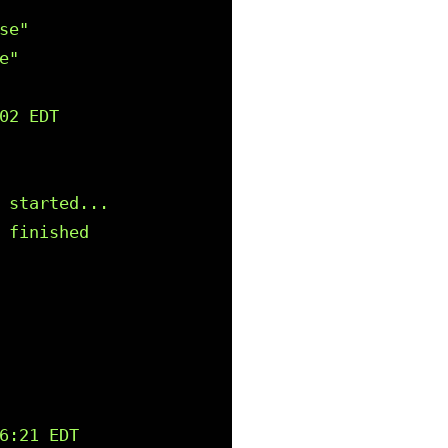
se"
e"
2 EDT

 started...

 finished

6:21 EDT
