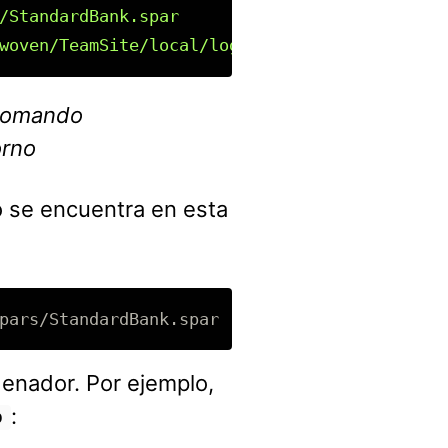
/StandardBank.spar

 comando
orno
o se encuentra en esta
enador. Por ejemplo,
:
p