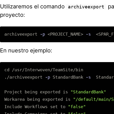
Utilizaremos el comando
pa
archiveexport
proyecto:
archiveexport 
-p
 <PROJECT_NAME> 
-s
En nuestro ejemplo:
cd
 /usr/Interwoven/TeamSite/bin

./archiveexport 
-p
 StandardBank 
-s
  Standar
Project being exported is 
"StandardBank"
Workarea being exported is 
"/default/main/S
Include Workflows 
set 
to 
"false"