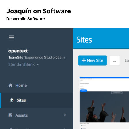
Skip
Skip
Skip
Joaquín on Software
to
to
to
Desarrollo Software
primary
content
footer
navigation