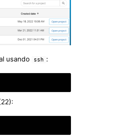
ual usando
:
ssh
(22):