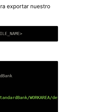
ra exportar nuestro
dBank

tandardBank/WORKAREA/default"