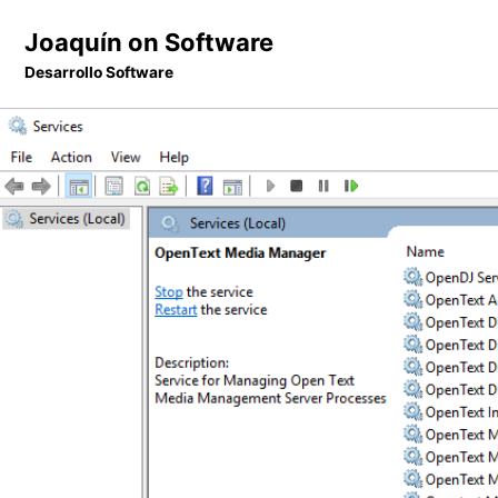
Skip
Skip
Skip
Joaquín on Software
to
to
to
Desarrollo Software
primary
content
footer
navigation