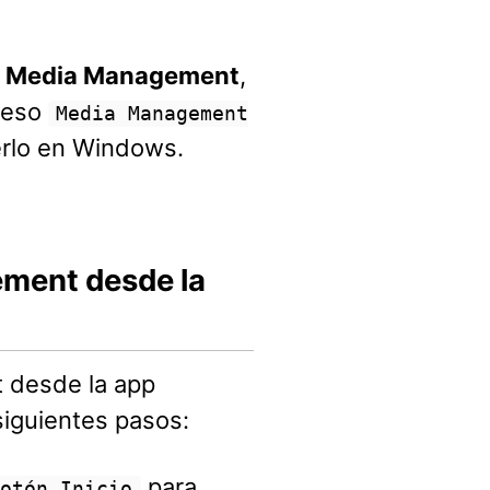
 Media Management
,
ceso
Media Management
erlo en Windows.
ement desde la
 desde la app
iguientes pasos:
para
botón Inicio