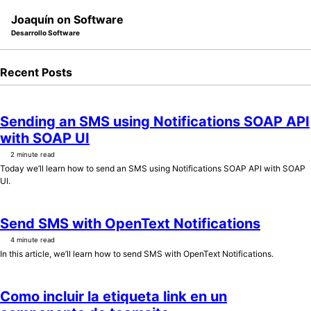
Skip
Skip
Skip
Joaquín on Software
to
to
to
Desarrollo Software
primary
content
footer
navigation
Recent Posts
Sending an SMS using Notifications SOAP API
with SOAP UI
2 minute read
Today we’ll learn how to send an SMS using Notifications SOAP API with SOAP
UI.
Send SMS with OpenText Notifications
4 minute read
In this article, we’ll learn how to send SMS with OpenText Notifications.
Como incluir la etiqueta link en un